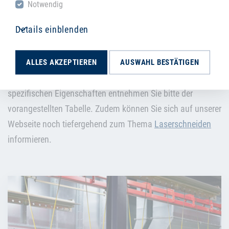
Notwendig
Ob Sie nun Laserteile in größeren Stückzahlen oder nur ein
Details einblenden
einzelnes Stahlblech für einen Prototyp benötigen, Sie
müssen immer die technisch bedingten Mindest- und
ALLES AKZEPTIEREN
AUSWAHL BESTÄTIGEN
Maximalgrößen für alle Bleche beachten. Wir verarbeiten je
nach Werkstoffnummer Dicken von 1 mm - 200 mm. Die
spezifischen Eigenschaften entnehmen Sie bitte der
vorangestellten Tabelle. Zudem können Sie sich auf unserer
Webseite noch tiefergehend zum Thema
Laserschneiden
informieren.