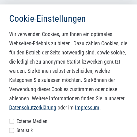
Was ist beim Laserschneiden von
Cookie-Einstellungen
Stahl zu beachten?
Wir verwenden Cookies, um Ihnen ein optimales
Bei der Materialauswahl ist zu beachten, dass teilweise
Webseiten-Erlebnis zu bieten. Dazu zählen Cookies, die
zusätzliche Bearbeitungsschritte erforderlich sind, um zu
für den Betrieb der Seite notwendig sind, sowie solche,
einem optimalen Ergebnis zu gelangen. Schneidgrate bzw.
die lediglich zu anonymen Statistikzwecken genutzt
Spannungen im Bauteil, welche durch die Laserbearbeitung
werden. Sie können selbst entscheiden, welche
entstehen, können Sie in der Anfrage z.B. durch
Entgraten
Kategorien Sie zulassen möchten. Sie können der
oder
Richten
korrigieren. Bitte berücksichtigen Sie bei
Verwendung dieser Cookies zustimmen oder diese
Materialien mit Schutzfolie, dass es durch die
ablehnen. Weitere Informationen finden Sie in unserer
Wärmeeinwirkung zu schwer entfernbaren
Datenschutzerklärung
oder im
Impressum
.
Kleberückständen entlang den Schnittkonturen kommen
Externe Medien
kann und sich die Folie an diesen Stellen schlecht lösen
Statistik
lässt.