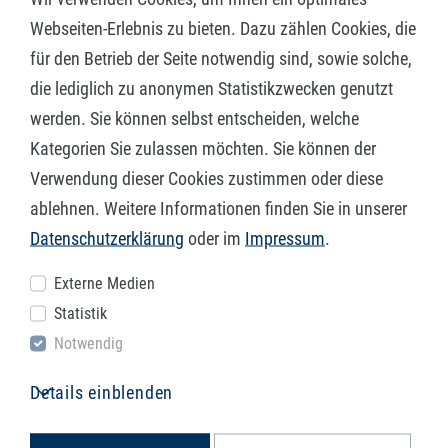
Webseiten-Erlebnis zu bieten. Dazu zählen Cookies, die
für den Betrieb der Seite notwendig sind, sowie solche,
die lediglich zu anonymen Statistikzwecken genutzt
werden. Sie können selbst entscheiden, welche
Kategorien Sie zulassen möchten. Sie können der
Verwendung dieser Cookies zustimmen oder diese
ablehnen. Weitere Informationen finden Sie in unserer
Datenschutzerklärung
oder im
Impressum
.
Externe Medien
Statistik
Björn Bauer
Marc Klaiber
Notwendig
Staatl. gepr.
Technischer Zeichner
Details einblenden
Maschinenbautechniker
Technische Beratung
Technische Beratung
+49 7195 188-876