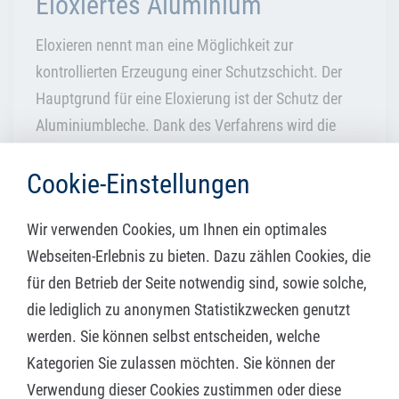
Eloxiertes Aluminium
Eloxieren nennt man eine Möglichkeit zur
kontrollierten Erzeugung einer Schutzschicht. Der
Hauptgrund für eine Eloxierung ist der Schutz der
Aluminiumbleche. Dank des Verfahrens wird die
Korrosionsbeständigkeit deutlich
Cookie-Einstellungen
verbessert. Bestellen Sie jetzt Ihre Metallteile aus
eloxiertem Aluminium
.
Wir verwenden Cookies, um Ihnen ein optimales
Webseiten-Erlebnis zu bieten. Dazu zählen Cookies, die
MEHR ERFAHREN
für den Betrieb der Seite notwendig sind, sowie solche,
die lediglich zu anonymen Statistikzwecken genutzt
werden. Sie können selbst entscheiden, welche
Kategorien Sie zulassen möchten. Sie können der
Welche
Verwendung dieser Cookies zustimmen oder diese