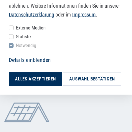
Verwendungsmöglichkeiten gibt es
ablehnen. Weitere Informationen finden Sie in unserer
für Alubleche?
Datenschutzerklärung
oder im
Impressum
.
Externe Medien
Aluminium ist leicht, gut zu formen und haltbar. Darum
Statistik
kommen präzise Laserzuschnitte aus Aluminium an vielen
Notwendig
verschiedenen Orten zum Einsatz. Je nach Anforderung
kann dabei aus unterschiedlichen Legierungen gewählt
Details einblenden
werden.
ALLES AKZEPTIEREN
AUSWAHL BESTÄTIGEN